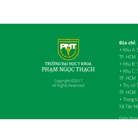
Địa chỉ:
+ Khu A:
TP. HCM
+ Khu B:
+ Khu C:
TP. HCM
Copyright ©2017
+ Trụ sở 
All Rights Reserved
TP. HCM
+ Trung t
Xã Tân N
Điện thoạ
Fax:
(028
Website: