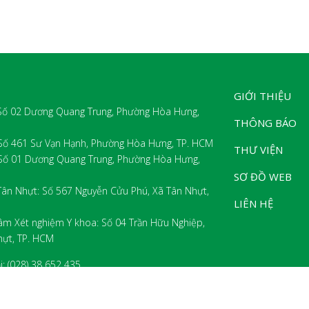
GIỚI THIỆU
 Số 02 Dương Quang Trung, Phường Hòa Hưng,
THÔNG BÁO
 Số 461 Sư Vạn Hạnh, Phường Hòa Hưng, TP. HCM
THƯ VIỆN
 Số 01 Dương Quang Trung, Phường Hòa Hưng,
SƠ ĐỒ WEB
Tân Nhựt: Số 567 Nguyễn Cửu Phú, Xã Tân Nhựt,
LIÊN HỆ
âm Xét nghiệm Y khoa: Số 04 Trần Hữu Nghiệp,
hựt, TP. HCM
i: (028) 38 652 435
) 38 650 025
 www.pnt.edu.vn