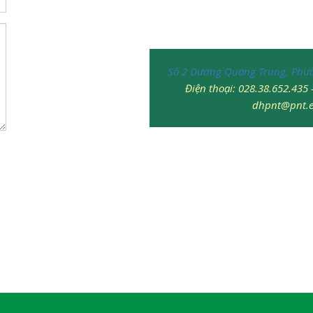
Số 2 Dương Quang Trung, Phư
Điện thoại: 028.38.652.435 
dhpnt@pnt.e