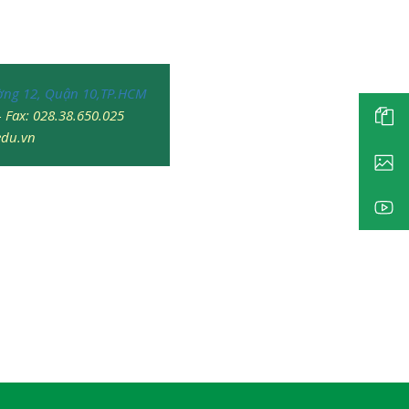
ờng 12, Quận 10,TP.HCM
- Fax: 028.38.650.025
du.vn