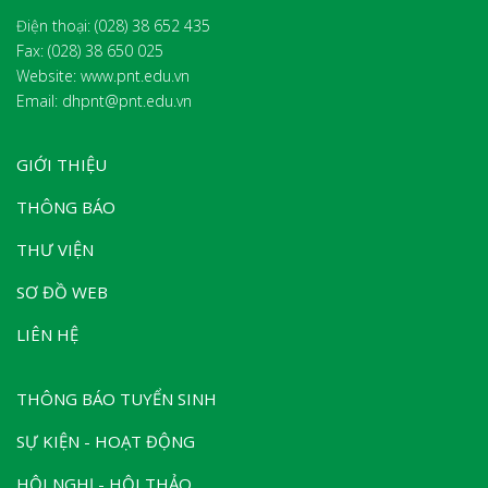
Điện thoại: (028) 38 652 435
Fax:
(028) 38 650 025
Website: www.pnt.edu.vn
Email: dhpnt@pnt.edu.vn
GIỚI THIỆU
THÔNG BÁO
THƯ VIỆN
SƠ ĐỒ WEB
LIÊN HỆ
THÔNG BÁO TUYỂN SINH
SỰ KIỆN - HOẠT ĐỘNG
HỘI NGHỊ - HỘI THẢO