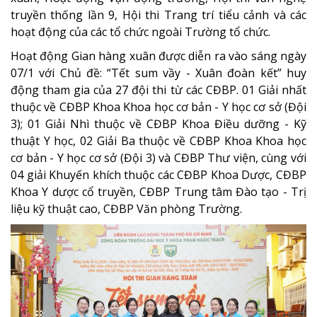
truyền thống lần 9, Hội thi Trang trí tiểu cảnh và các
hoạt động của các tổ chức ngoài Trường tổ chức.
Hoạt động Gian hàng xuân được diễn ra vào sáng ngày
07/1 với Chủ đề: “Tết sum vầy - Xuân đoàn kết” huy
động tham gia của 27 đội thi từ các CĐBP. 01 Giải nhất
thuộc về CĐBP Khoa Khoa học cơ bản - Y học cơ sở (Đội
3); 01 Giải Nhì thuộc về
CĐBP Khoa Điều dưỡng - Kỹ
thuật Y học, 02 Giải Ba thuộc về CĐBP Khoa Khoa học
cơ bản - Y học cơ sở (Đội 3) và CĐBP Thư viện, cùng với
04 giải Khuyến khích thuộc các
CĐBP Khoa Dược
,
CĐBP
Khoa Y dược cổ truyền
,
CĐBP Trung tâm Đào tạo - Trị
liệu kỹ thuật cao
,
CĐBP Văn phòng Trường
.