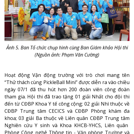
Ảnh 5. Ban Tổ chức chụp hình cùng Ban Giám khảo Hội thi
(Nguồn ảnh: Phạm Văn Cường)
Hoạt động Vận động trường với trò chơi mang tên
“Thử thách cùng PickleBall Mini”
được diễn ra vào chiều
ngày 07/1 đã thu hút hơn 200 đoàn viên công đoàn
tham gia. Hội thi đã trao tặng 01 giải Nhất cho đội thi
đến từ CĐBP Khoa Y tế công cộng; 02 giải Nhì thuộc về
CĐBP Trung tâm CECICS và CĐBP Phòng khám đa
khoa; 03 giải Ba thuộc về Liên quân CĐBP Trung tâm
Nghiên cứu Y sinh
và
Khoa KHCB-YHCS
, Liên quân
Phòng Công nghệ Thông tin
-
Văn phòng Trường
và