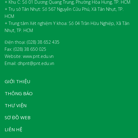
+ Khu C: Số 01 Dương Quang Trung, Phường Hòa Hưng, TP. HCM
+ Trụ sở Tân Nhựt: Số 567 Nguyễn Cửu Phú, Xã Tân Nhựt, TP.
HCM
+ Trung tâm Xét nghiệm Y khoa: Số 04 Trần Hữu Nghiệp, Xã Tân
Nhựt, TP. HCM
Điện thoại: (028) 38 652 435
Fax:
(028) 38 650 025
Website: www.pnt.edu.vn
Email: dhpnt@pnt.edu.vn
GIỚI THIỆU
THÔNG BÁO
THƯ VIỆN
SƠ ĐỒ WEB
LIÊN HỆ