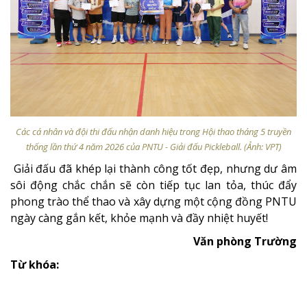
Các cá nhân và đội thi đấu nhận danh hiệu trong Hội thao tháng 5 truyền
thống lần thứ 4 năm 2026 của PNTU - Giải đấu Pickleball. (Ảnh: VPT)
Giải đấu đã khép lại thành công tốt đẹp, nhưng dư âm
sôi động chắc chắn sẽ còn tiếp tục lan tỏa, thúc đẩy
phong trào thể thao và xây dựng một cộng đồng PNTU
ngày càng gắn kết, khỏe mạnh và đầy nhiệt huyết!
Văn phòng Trường
Từ khóa: