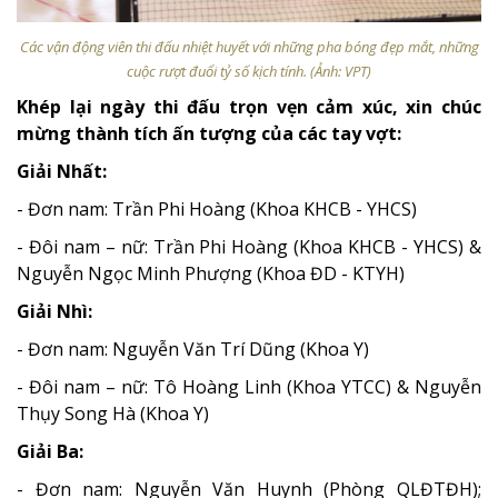
Các vận động viên thi đấu nhiệt huyết với những pha bóng đẹp mắt, những
cuộc rượt đuổi tỷ số kịch tính. (Ảnh: VPT)
Khép lại ngày thi đấu trọn vẹn cảm xúc, xin chúc
mừng thành tích ấn tượng của các tay vợt:
Giải Nhất:
- Đơn nam: Trần Phi Hoàng (Khoa KHCB - YHCS)
- Đôi nam – nữ: Trần Phi Hoàng (Khoa KHCB - YHCS) &
Nguyễn Ngọc Minh Phượng (Khoa ĐD - KTYH)
Giải Nhì:
- Đơn nam: Nguyễn Văn Trí Dũng (Khoa Y)
- Đôi nam – nữ: Tô Hoàng Linh (Khoa YTCC) & Nguyễn
Thụy Song Hà (Khoa Y)
Giải Ba:
- Đơn nam: Nguyễn Văn Huynh (Phòng QLĐTĐH);