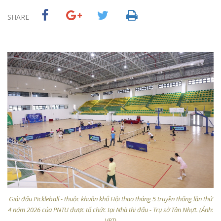
SHARE
Giải đấu Pickleball - thuộc khuôn khổ Hội thao tháng 5 truyền thống lần thứ
4 năm 2026 của PNTU được tổ chức tại Nhà thi đấu - Trụ sở Tân Nhựt. (Ảnh:
VPT)