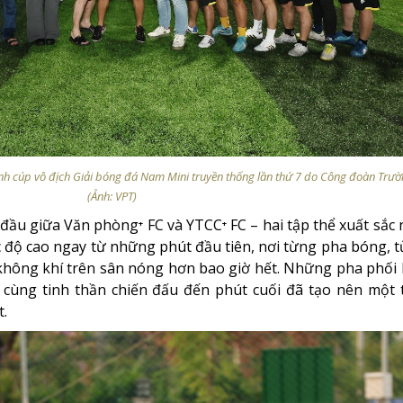
nh cúp vô địch Giải bóng đá Nam Mini truyền thống lần thứ 7 do Công đoàn Trườ
(Ảnh: VPT)
đầu giữa Văn phòng⁺ FC và YTCC⁺ FC – hai tập thể xuất sắc n
ốc độ cao ngay từ những phút đầu tiên, nơi từng pha bóng, t
không khí trên sân nóng hơn bao giờ hết. Những pha phối
 cùng tinh thần chiến đấu đến phút cuối đã tạo nên một 
t.