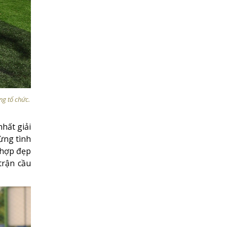
ng tổ chức.
hất giải
ừng tình
 hợp đẹp
trận cầu