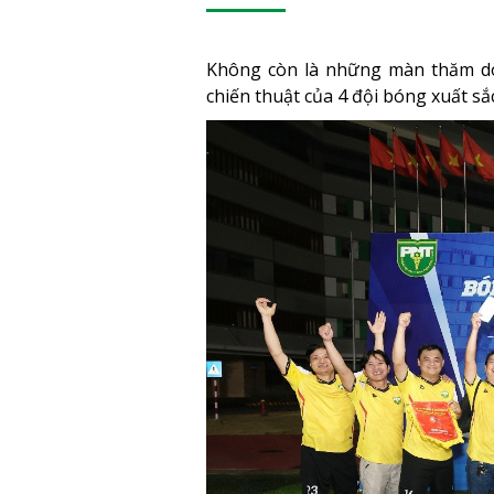
Không còn là những màn thăm dò, 
chiến thuật của 4 đội bóng xuất sắ