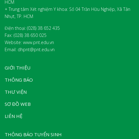
HCM
+ Trung tâm Xét nghiệm Y khoa: Số 04 Trần Hữu Nghiệp, Xã Tân
Nhựt, TP. HCM
Điện thoại: (028) 38 652 435
Fax:
(028) 38 650 025
Website: www.pnt.edu.vn
Email: dhpnt@pnt.edu.vn
GIỚI THIỆU
THÔNG BÁO
THƯ VIỆN
SƠ ĐỒ WEB
LIÊN HỆ
THÔNG BÁO TUYỂN SINH