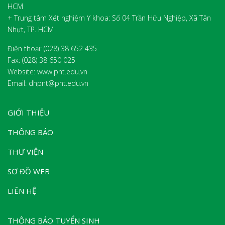
HCM
+ Trung tâm Xét nghiệm Y khoa: Số 04 Trần Hữu Nghiệp, Xã Tân
Nhựt, TP. HCM
Điện thoại: (028) 38 652 435
Fax:
(028) 38 650 025
Website: www.pnt.edu.vn
Email: dhpnt@pnt.edu.vn
GIỚI THIỆU
THÔNG BÁO
THƯ VIỆN
SƠ ĐỒ WEB
LIÊN HỆ
THÔNG BÁO TUYỂN SINH